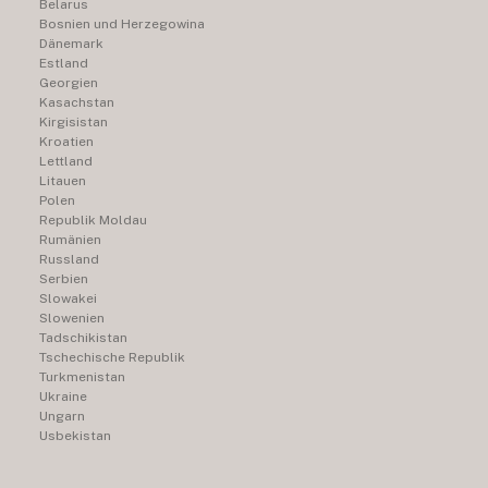
Belarus
Bosnien und Herzegowina
Dänemark
Estland
Georgien
Kasachstan
Kirgisistan
Kroatien
Lettland
Litauen
Polen
Republik Moldau
Rumänien
Russland
Serbien
Slowakei
Slowenien
Tadschikistan
Tschechische Republik
Turkmenistan
Ukraine
Ungarn
Usbekistan