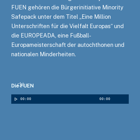
FUEN gehören die Bürgerinitiative Minority
Safepack unter dem Titel „Eine Million
Unterschriften für die Vielfalt Europas“ und
die EUROPEADA, eine Fußball-
Europameisterschaft der autochthonen und
nationalen Minderheiten.
Die FUEN
Audio-Player
00:00
00:00